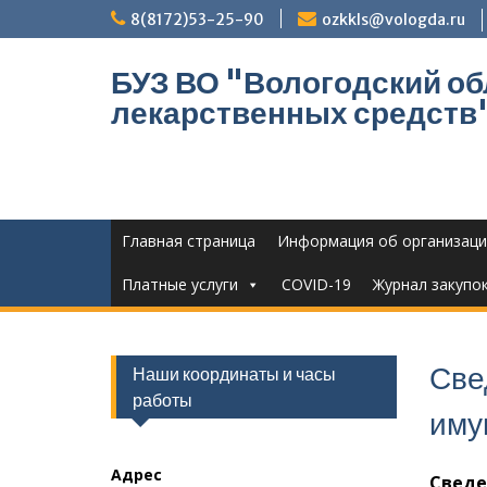
Перейти
8(8172)53-25-90
ozkkls@vologda.ru
к
содержимому
БУЗ ВО "Вологодский об
лекарственных средств
Главная страница
Информация об организаци
Платные услуги
COVID-19
Журнал закупо
Све
Наши координаты и часы
работы
иму
Адрес
Сведе