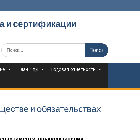
ва и сертификации
Поиск
по:
ние
План ФХД
Годовая отчетность
уществе и обязательствах
Департаменту здравоохранения