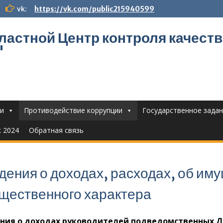
vk:
https://vk.com/public215940599
ластной Центр контроля качест
"
и
Противодействие коррупции
Государственное зада
к 2024
Обратная связь
дения о доходах, расходах, об им
щественного характера
ния о доходах руководителей подведомственных 