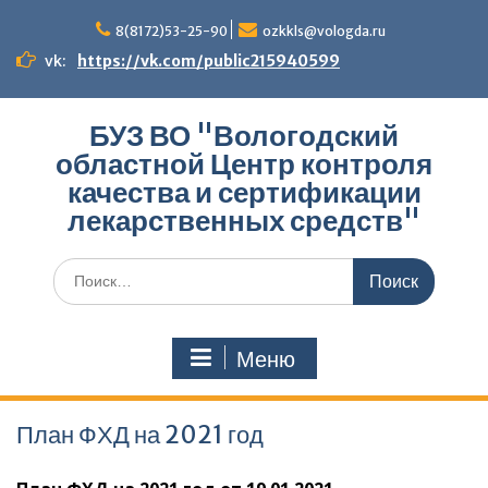
Перейти
к
8(8172)53-25-90
ozkkls@vologda.ru
содержимому
vk:
https://vk.com/public215940599
БУЗ ВО "Вологодский
областной Центр контроля
качества и сертификации
лекарственных средств"
Поиск
по:
Меню
План ФХД на 2021 год